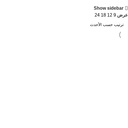
Show sidebar
عرض
9
12
18
24