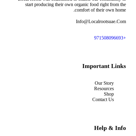
start producing their own organic food right 
comfort of their ow
Info@Localrootsu
Important 
Our Stor
Resource
Sho
Contact U
Help &