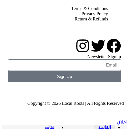
Terms & Condition
Privacy Polic
Return & Refund
Newslette
Sign Up
Copyright © 2026 Local Roots | All Rights
ائمة
فئات