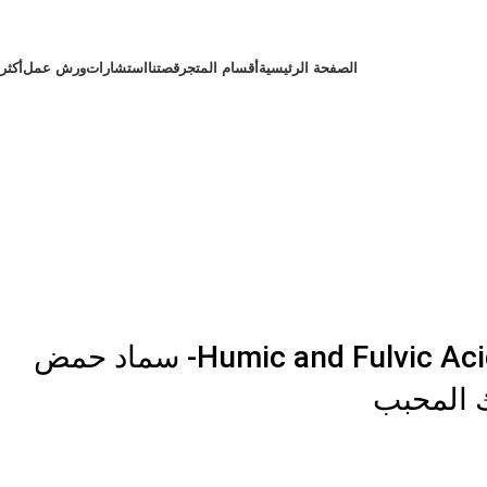
الصفحة الرئيسية
أقسام المتجر
قصتنا
استشارات
ورش عمل
أكثر
Humic and Fulvic Acid granular (1 kg)- سماد حمض
ك المحبب