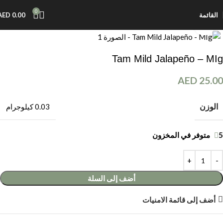
0
القائمة
0.00
AED
اضغط للتكبير
Tam Mild Jalapeño – MIg
AED
25.00
الوزن
0.03 كيلوجرام
5 متوفر في المخزون
أضف إلى السلة
أضف إلى قائمة الامنيات